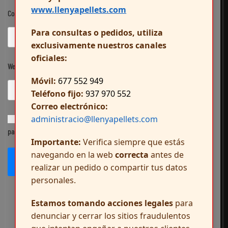
www.llenyapellets.com
Correo electrónico
*
Para consultas o pedidos, utiliza
exclusivamente nuestros canales
oficiales:
Web
Móvil:
677 552 949
Teléfono fijo:
937 970 552
Correo electrónico:
administracio@llenyapellets.com
Guarda mi nombre, correo electrónico y web en este navegador
para la próxima vez que comente.
Importante:
Verifica siempre que estás
navegando en la web
correcta
antes de
Publicar el comentario
realizar un pedido o compartir tus datos
personales.
Estamos tomando acciones legales
para
denunciar y cerrar los sitios fraudulentos