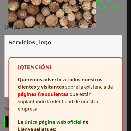
será publicada. Los campos obligatorios
están marcados con
*
Comentario
servicios_lena
¡ATENCIÓN!
Queremos advertir a todos nuestros
clientes y visitantes
sobre la existencia de
páginas fraudulentas
que están
suplantando la identidad de nuestra
Nombre
*
empresa.
La
única página web oficial
de
Llenyapellets es: