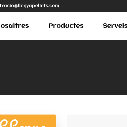
tracio@llenyapellets.com
osaltres
Productes
Servei