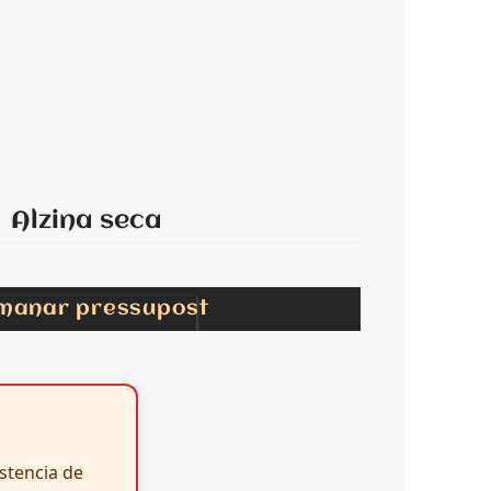
Alzina seca
emanar pressupost
istencia de