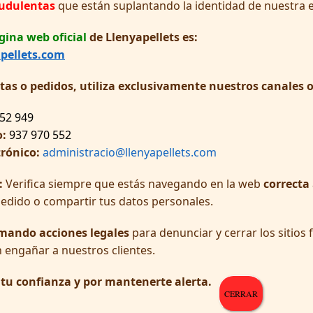
audulentas
que están suplantando la identidad de nuestra 
gina web oficial
de Llenyapellets es:
pellets.com
ltas o pedidos, utiliza exclusivamente nuestros canales of
52 949
o:
937 970 552
trónico:
administracio@llenyapellets.com
:
Verifica siempre que estás navegando en la web
correcta
pedido o compartir tus datos personales.
mando acciones legales
para denunciar y cerrar los sitios
c, la qual cosa la converteix en una elecció ideal per
 engañar a nuestros clientes.
r tu confianza y por mantenerte alerta.
CERRAR