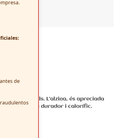
empresa.
iciales:
antes de
 fraudulentos
 obtenir un foc durador i calorífic.