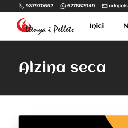
937970552
677552949
adminis
Skip to main content
Inici
N
Alzina seca