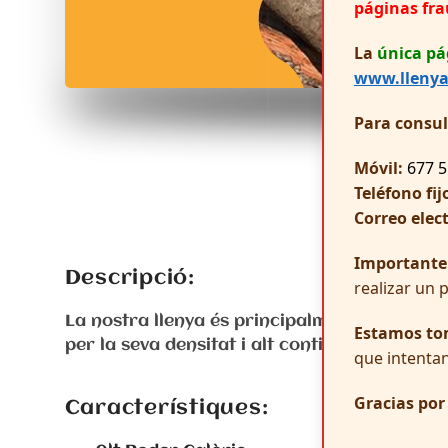
páginas fr
La
única pá
www.llenya
Para consu
Móvil:
677 5
Teléfono fij
Correo elec
Importante
Descripció:
realizar un 
La nostra llenya és principalment de fusta d’alzina, una espècie coneguda per les seves propietats excepcionals. L’alzina, és apreciada
Estamos to
per la seva densitat i alt contingut energèti
que intentan
Gracias po
Característiques: