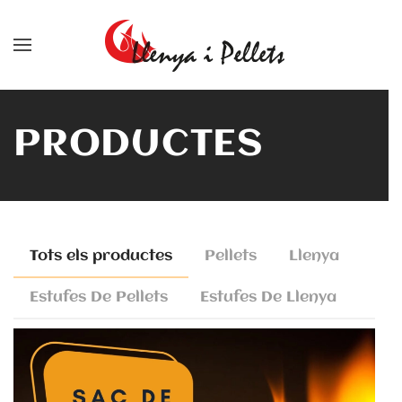
Skip to main content
PRODUCTES
Tots els productes
Pellets
Llenya
Estufes De Pellets
Estufes De Llenya