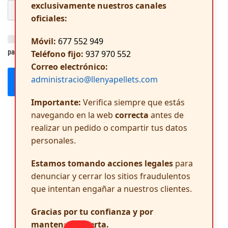
exclusivamente nuestros canales
oficiales:
Guarda mi nombre, correo electrónico y web en este navegador
Móvil:
677 552 949
para la próxima vez que comente.
Teléfono fijo:
937 970 552
Correo electrónico:
administracio@llenyapellets.com
Publicar el comentario
Importante:
Verifica siempre que estás
navegando en la web
correcta
antes de
realizar un pedido o compartir tus datos
personales.
Estamos tomando acciones legales
para
denunciar y cerrar los sitios fraudulentos
que intentan engañar a nuestros clientes.
Gracias por tu confianza y por
mantenerte alerta.