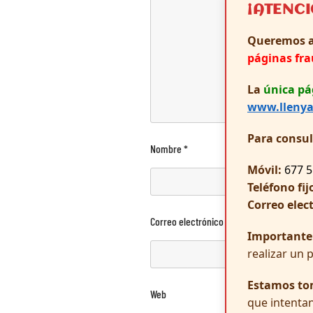
¡ATENC
Queremos a
páginas fr
La
única pá
www.llenya
Para consu
Nombre
*
Móvil:
677 5
Teléfono fij
Correo elec
Correo electrónico
*
Importante
realizar un 
Estamos to
Web
que intentan