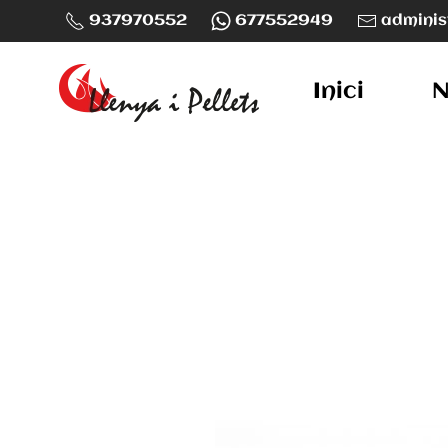
937970552
677552949
adminis
Skip to main content
Inici
N