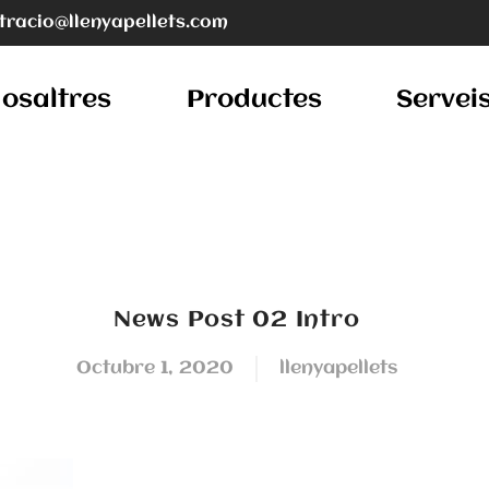
tracio@llenyapellets.com
osaltres
Productes
Servei
News Post 02 Intro
octubre 1, 2020
llenyapellets