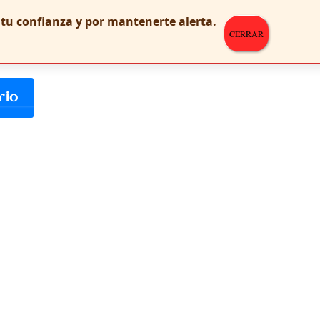
r tu confianza y por mantenerte alerta.
CERRAR
 y web en este navegador para la próxima vez que comente.
rio