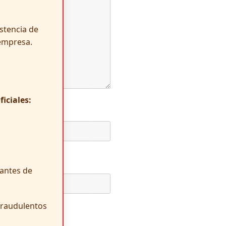
istencia de
empresa.
iciales:
antes de
 fraudulentos