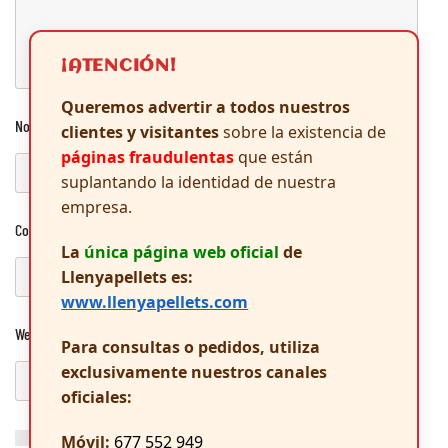
¡ATENCIÓN!
Queremos advertir a todos nuestros
Nombre
*
clientes y visitantes
sobre la existencia de
páginas fraudulentas
que están
suplantando la identidad de nuestra
empresa.
Correo electrónico
*
La
única página web oficial
de
Llenyapellets es:
www.llenyapellets.com
Web
Para consultas o pedidos, utiliza
exclusivamente nuestros canales
oficiales:
Guarda mi nombre, correo electrónico y web en este navegador
Móvil:
677 552 949