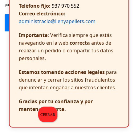
para la próxima vez que comente.
Teléfono fijo:
937 970 552
Correo electrónico:
administracio@llenyapellets.com
Publicar el comentario
Importante:
Verifica siempre que estás
navegando en la web
correcta
antes de
realizar un pedido o compartir tus datos
personales.
Estamos tomando acciones legales
para
denunciar y cerrar los sitios fraudulentos
que intentan engañar a nuestros clientes.
Gracias por tu confianza y por
mantenerte alerta.
CERRAR