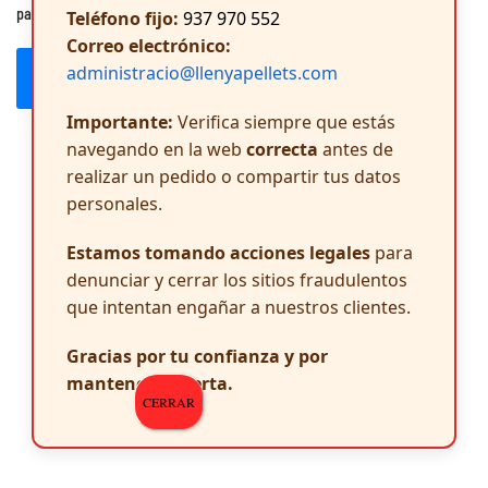
para la próxima vez que comente.
Teléfono fijo:
937 970 552
Correo electrónico:
administracio@llenyapellets.com
Publicar el comentario
Importante:
Verifica siempre que estás
navegando en la web
correcta
antes de
realizar un pedido o compartir tus datos
personales.
Estamos tomando acciones legales
para
denunciar y cerrar los sitios fraudulentos
que intentan engañar a nuestros clientes.
Gracias por tu confianza y por
mantenerte alerta.
CERRAR