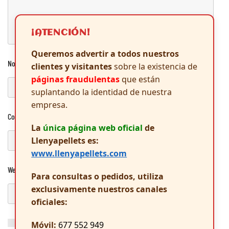
¡ATENCIÓN!
Queremos advertir a todos nuestros
Nombre
*
clientes y visitantes
sobre la existencia de
páginas fraudulentas
que están
suplantando la identidad de nuestra
empresa.
Correo electrónico
*
La
única página web oficial
de
Llenyapellets es:
www.llenyapellets.com
Web
Para consultas o pedidos, utiliza
exclusivamente nuestros canales
oficiales:
Guarda mi nombre, correo electrónico y web en este navegador
Móvil:
677 552 949