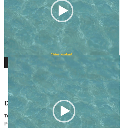
Reproductor
de
00:00
00:05
vídeo
Anterior
Deja una respuesta
Tu dirección de correo electrónico no será
publicada. Los campos obligatorios están