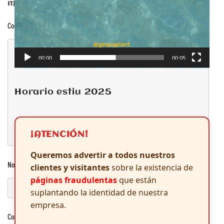
marcados con
*
Comentario
00:00
00:05
Horario estiu 2025
¡ATENCIÓN!
Queremos advertir a todos nuestros
Nombre
*
clientes y visitantes
sobre la existencia de
páginas fraudulentas
que están
suplantando la identidad de nuestra
empresa.
Correo electrónico
*