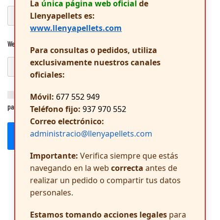
La
única página web oficial
de
Llenyapellets es:
www.llenyapellets.com
Web
Para consultas o pedidos, utiliza
exclusivamente nuestros canales
oficiales:
Guarda mi nombre, correo electrónico y web en este navegador
Móvil:
677 552 949
para la próxima vez que comente.
Teléfono fijo:
937 970 552
Correo electrónico:
administracio@llenyapellets.com
Publicar el comentario
Importante:
Verifica siempre que estás
navegando en la web
correcta
antes de
realizar un pedido o compartir tus datos
personales.
Estamos tomando acciones legales
para