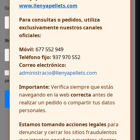
www.llenyapellets.com
Correo electrónico
*
Para consultas o pedidos, utiliza
exclusivamente nuestros canales
oficiales:
Web
Móvil:
677 552 949
Teléfono fijo:
937 970 552
Correo electrónico:
administracio@llenyapellets.com
Guarda mi nombre, correo electrónico y web en este navegador
para la próxima vez que comente.
Importante:
Verifica siempre que estás
navegando en la web
correcta
antes de
Publicar el comentario
realizar un pedido o compartir tus datos
personales.
Estamos tomando acciones legales
para
denunciar y cerrar los sitios fraudulentos