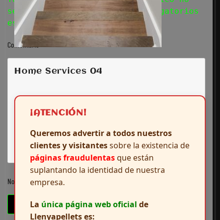
será publicada. Los campos obligatorios
están marcados con
*
Comentario
Home Services 04
¡ATENCIÓN!
Queremos advertir a todos nuestros
clientes y visitantes
sobre la existencia de
páginas fraudulentas
que están
suplantando la identidad de nuestra
Nombre
*
empresa.
La
única página web oficial
de
Llenyapellets es: