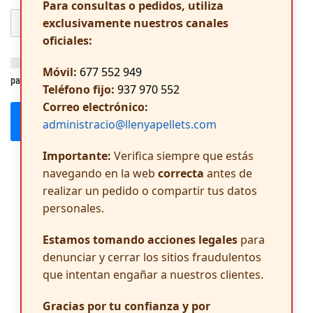
Para consultas o pedidos, utiliza
exclusivamente nuestros canales
oficiales:
Guarda mi nombre, correo electrónico y web en este navegador
Móvil:
677 552 949
para la próxima vez que comente.
Teléfono fijo:
937 970 552
Correo electrónico:
Publicar el comentario
administracio@llenyapellets.com
Importante:
Verifica siempre que estás
navegando en la web
correcta
antes de
realizar un pedido o compartir tus datos
personales.
Estamos tomando acciones legales
para
denunciar y cerrar los sitios fraudulentos
que intentan engañar a nuestros clientes.
Gracias por tu confianza y por