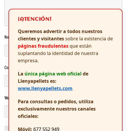
¡ATENCIÓN!
Queremos advertir a todos nuestros
Nombre
*
clientes y visitantes
sobre la existencia de
páginas fraudulentas
que están
suplantando la identidad de nuestra
empresa.
Correo electrónico
*
La
única página web oficial
de
Llenyapellets es:
www.llenyapellets.com
Web
Para consultas o pedidos, utiliza
exclusivamente nuestros canales
oficiales:
Guarda mi nombre, correo electrónico y web en este navegador
Móvil:
677 552 949