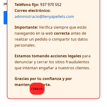
para la próxima vez que comente.
Teléfono fijo:
937 970 552
Correo electrónico:
administracio@llenyapellets.com
Publicar el comentario
Importante:
Verifica siempre que estás
navegando en la web
correcta
antes de
realizar un pedido o compartir tus datos
personales.
Estamos tomando acciones legales
para
denunciar y cerrar los sitios fraudulentos
que intentan engañar a nuestros clientes.
Gracias por tu confianza y por
mantenerte alerta.
CERRAR