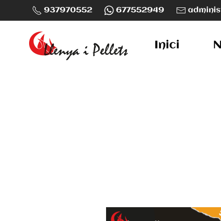
937970552
677552949
adminis
Skip to main content
Inici
N