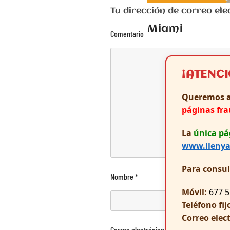
Tu dirección de correo e
Miami
Comentario
¡ATENC
Queremos a
páginas fr
La
única pá
www.llenya
Para consu
Nombre
*
Móvil:
677 5
Teléfono fij
Correo elec
Correo electrónico
*