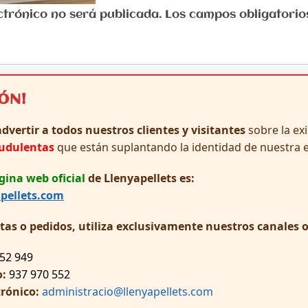
lectrónico no será publicada. Los campos obligator
IÓN!
dvertir a todos nuestros clientes y visitantes
sobre la ex
audulentas
que están suplantando la identidad de nuestra 
gina web oficial
de Llenyapellets es:
pellets.com
ltas o pedidos, utiliza exclusivamente nuestros canales of
52 949
o:
937 970 552
trónico:
administracio@llenyapellets.com