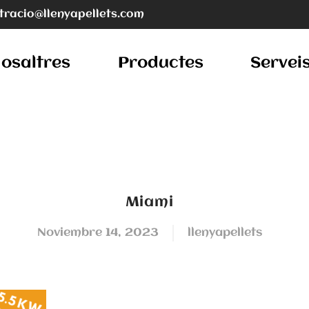
tracio@llenyapellets.com
osaltres
Productes
Servei
Miami
noviembre 14, 2023
llenyapellets