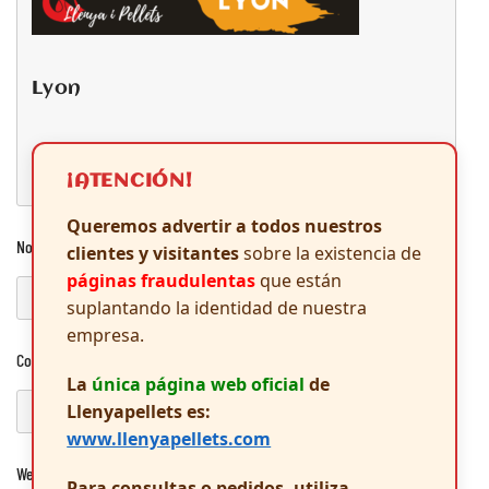
Lyon
¡ATENCIÓN!
Queremos advertir a todos nuestros
Nombre
*
clientes y visitantes
sobre la existencia de
páginas fraudulentas
que están
suplantando la identidad de nuestra
empresa.
Correo electrónico
*
La
única página web oficial
de
Llenyapellets es:
www.llenyapellets.com
Web
Para consultas o pedidos, utiliza