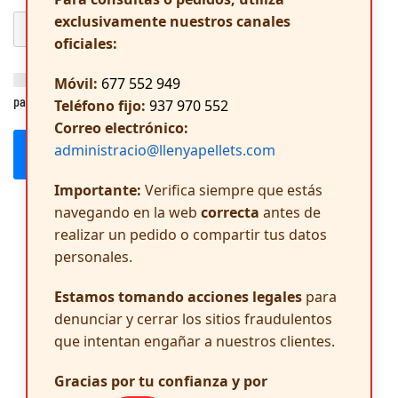
exclusivamente nuestros canales
oficiales:
Guarda mi nombre, correo electrónico y web en este navegador
Móvil:
677 552 949
para la próxima vez que comente.
Teléfono fijo:
937 970 552
Correo electrónico:
administracio@llenyapellets.com
Publicar el comentario
Importante:
Verifica siempre que estás
navegando en la web
correcta
antes de
realizar un pedido o compartir tus datos
personales.
Estamos tomando acciones legales
para
denunciar y cerrar los sitios fraudulentos
que intentan engañar a nuestros clientes.
Gracias por tu confianza y por