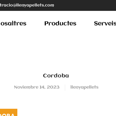
tracio@llenyapellets.com
osaltres
Productes
Servei
Cordoba
noviembre 14, 2023
llenyapellets