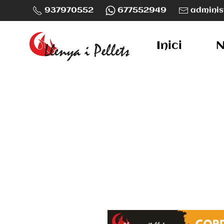
937970552
677552949
adminis
Skip to main content
Inici
N