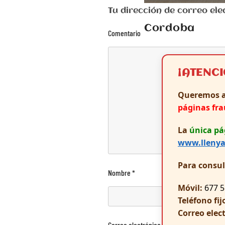
Tu dirección de correo e
Cordoba
Comentario
¡ATENC
Queremos a
páginas fr
La
única pá
www.llenya
Para consu
Nombre
*
Móvil:
677 5
Teléfono fij
Correo elec
Correo electrónico
*