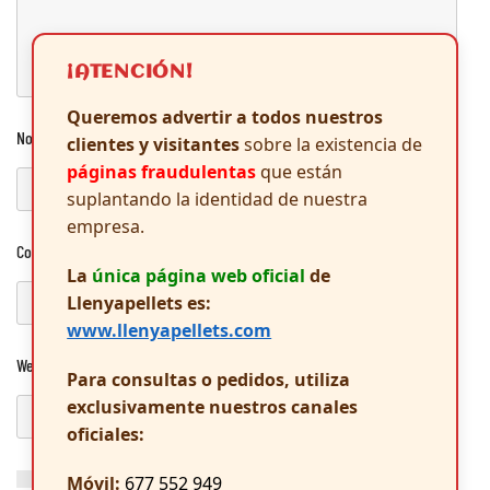
¡ATENCIÓN!
Queremos advertir a todos nuestros
Nombre
*
clientes y visitantes
sobre la existencia de
páginas fraudulentas
que están
suplantando la identidad de nuestra
empresa.
Correo electrónico
*
La
única página web oficial
de
Llenyapellets es:
www.llenyapellets.com
Web
Para consultas o pedidos, utiliza
exclusivamente nuestros canales
oficiales:
Guarda mi nombre, correo electrónico y web en este navegador
Móvil:
677 552 949