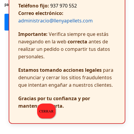
para la próxima vez que comente.
Teléfono fijo:
937 970 552
Correo electrónico:
administracio@llenyapellets.com
Publicar el comentario
Importante:
Verifica siempre que estás
navegando en la web
correcta
antes de
realizar un pedido o compartir tus datos
personales.
Estamos tomando acciones legales
para
denunciar y cerrar los sitios fraudulentos
que intentan engañar a nuestros clientes.
Gracias por tu confianza y por
mantenerte alerta.
CERRAR